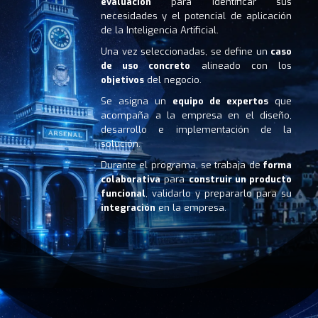
evaluación
para identificar sus
necesidades y el potencial de aplicación
de la Inteligencia Artificial.
Una vez seleccionadas, se define un
caso
de uso concreto
alineado con los
objetivos
del negocio.
Se asigna un
equipo de expertos
que
acompaña a la empresa en el diseño,
desarrollo e implementación de la
solución.
Durante el programa, se trabaja de
forma
colaborativa
para
construir un
producto
funcional
, validarlo y prepararlo para su
integración
en la empresa.